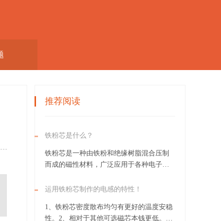
题
推荐阅读
铁粉芯是什么？
铁粉芯是一种由铁粉和绝缘树脂混合压制
而成的磁性材料，广泛应用于各种电子设
备中，如...
运用铁粉芯制作的电感的特性！
1、铁粉芯密度散布均匀有更好的温度安稳
性。2、相对于其他可选磁芯本钱更低。