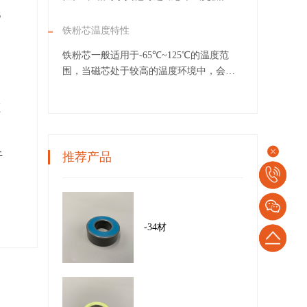
3、贴...
低
铁粉芯温度特性
铁粉芯一般适用于-65℃~125℃的温度范
围，当磁芯处于较高的温度环境中，会使
、
电...
频
推荐产品
干
电
话：
-34材
0752-
返
6885606
回
顶