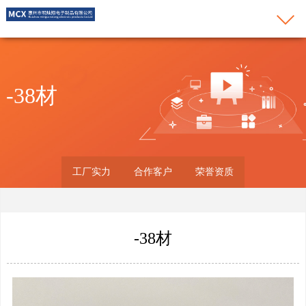
-38材
工厂实力
合作客户
荣誉资质
-38材